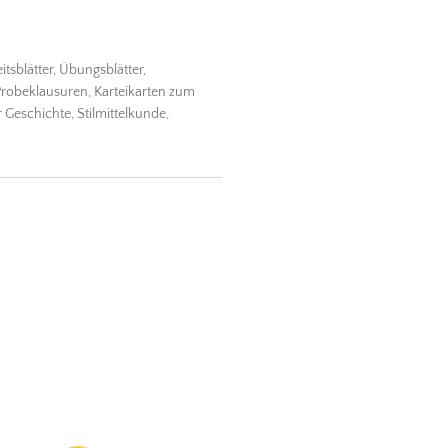
tsblätter, Übungsblätter,
Probeklausuren, Karteikarten zum
r Geschichte, Stilmittelkunde,