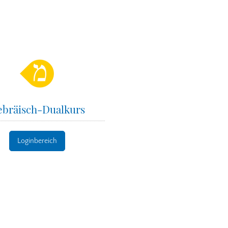
bräisch-Dualkurs
Loginbereich