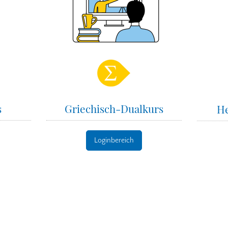
s
Griechisch-Dualkurs
He
Loginbereich