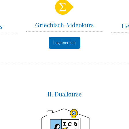
Griechisch-Videokurs
He
s
Loginbereich
II. Dualkurse